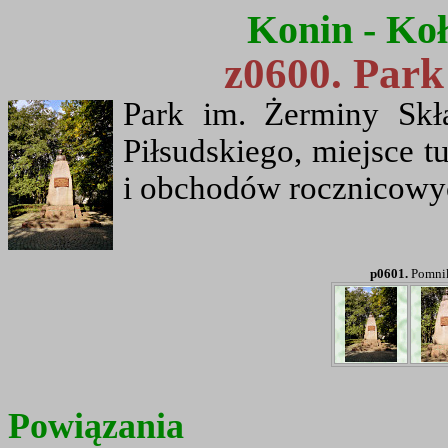
Konin - Koł
z0600. Park
Park im. Żerminy Sk
Piłsudskiego, miejsce t
i obchodów rocznicowy
p0601.
Pomnik
Powiązania