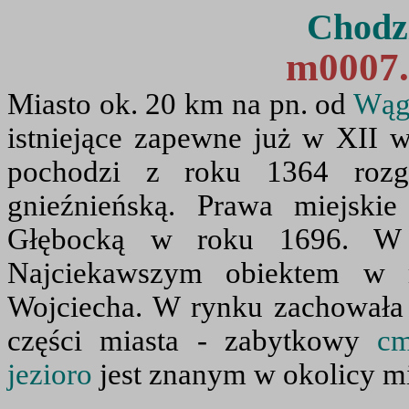
Chodzi
m0007.
Miasto ok. 20 km na pn. od
Wąg
istniejące zapewne już w XII
pochodzi z roku 1364 rozgr
gnieźnieńską. Prawa miejsk
Głębocką w roku 1696. W X
Najciekawszym obiektem w 
Wojciecha. W rynku zachowała
części miasta - zabytkowy
cm
jezioro
jest znanym w okolicy 