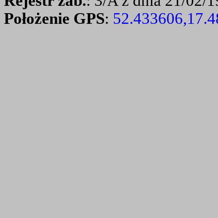
Rejestr zab.
: 3/A z dnia 21/02/1
Położenie GPS
:
52.433606,17.