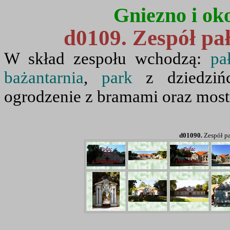
Gniezno i oko
d0109. Zespół pa
W skład zespołu wchodzą:
pa
bażantarnia
,
park
z dziedzińc
ogrodzenie z bramami oraz most
d01090.
Zespół pa