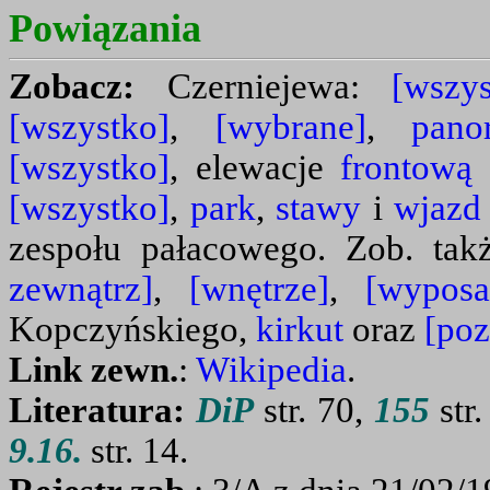
Powiązania
Zobacz:
Czerniejewa:
[wszys
[wszystko]
,
[wybrane]
,
pano
[wszystko]
, elewacje
frontową
[wszystko]
,
park
,
stawy
i
wjazd
zespołu pałacowego. Zob. tak
zewnątrz]
,
[wnętrze]
,
[wyposa
Kopczyńskiego,
kirkut
oraz
[poz
Link zewn.
:
Wikipedia
.
Literatura:
DiP
str. 70,
155
str.
9.16.
str. 14.