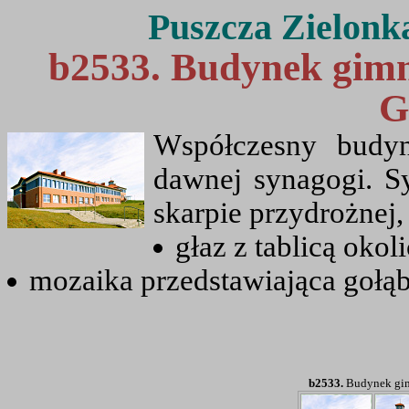
Puszcza Zielonk
b2533. Budynek gim
G
Współczesny budyn
dawnej synagogi. S
skarpie przydrożnej,
głaz z tablicą oko
mozaika przedstawiająca gołą
b2533.
Budynek gim