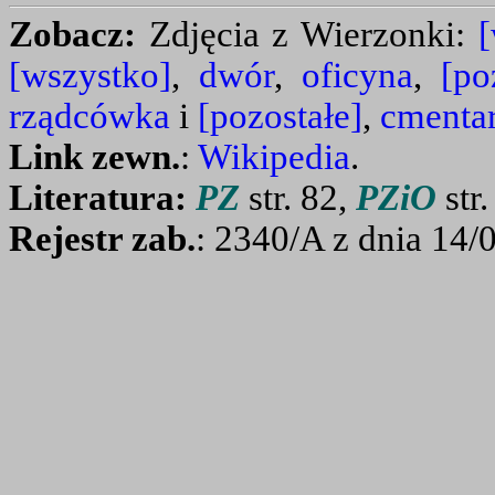
Zobacz:
Zdjęcia z Wierzonki:
[
[wszystko]
,
dwór
,
oficyna
,
[po
rządcówka
i
[pozostałe]
,
cmenta
Link zewn.
:
Wikipedia
.
Literatura:
PZ
str. 82,
PZiO
str.
Rejestr zab.
: 2340/A z dnia 14/