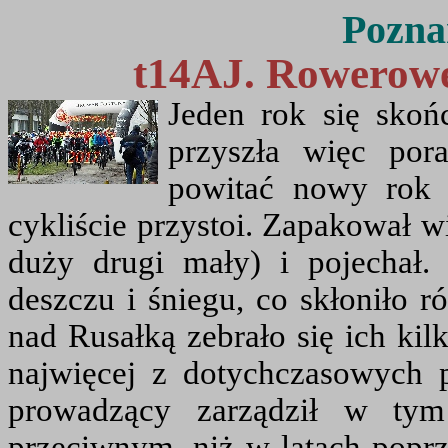
Pozna
t14AJ. Rowerowe
Jeden rok się skoń
przyszła więc po
powitać nowy rok 
cykliście przystoi. Zapakował 
duży drugi mały) i pojechał.
deszczu i śniegu, co skłoniło r
nad Rusałką zebrało się ich kil
najwięcej z dotychczasowych 
prowadzący zarządził w tym
przeciwnym, niż w latach popr