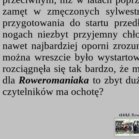
zamęt w zmęczonych sylwest
przygotowania do startu przedł
nogach niezbyt przyjemny chł
nawet najbardziej oporni zrozum
można wreszcie było wystartow
rozciągnęła się tak bardzo, że 
dla
Roweromaniaka
to zbyt duż
czytelników ma ochotę?
t14AJ.
Rowe