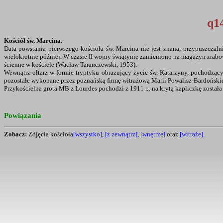
q1
Kościół św. Marcina.
Data powstania pierwszego kościoła św. Marcina nie jest znana; przypuszczal
wielokrotnie później. W czasie II wojny świątynię zamieniono na magazyn zra
ścienne w kościele (Wacław Taranczewski, 1953).
Wewnątrz ołtarz w formie tryptyku obrazujący życie św. Katarzyny, pochodzący
pozostałe wykonane przez poznańską firmę witrażową Marii Powalisz-Bardoński
Przykościelna grota MB z Lourdes pochodzi z 1911 r.; na krytą kapliczkę został
Powiązania
Zobacz:
Zdjęcia kościoła
[wszystko]
,
[z zewnątrz]
,
[wnętrze]
oraz
[witraże]
.