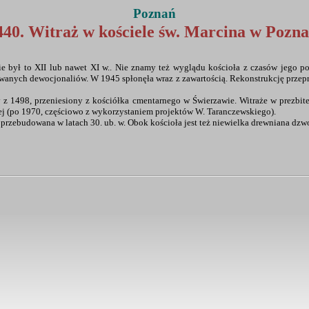
Poznań
440. Witraż w kościele św. Marcina w Pozna
nie był to XII lub nawet XI w.. Nie znamy też wyglądu kościoła z czasów jego
bowanych dewocjonaliów. W 1945 spłonęła wraz z zawartością. Rekonstrukcję prze
 z 1498, przeniesiony z kościółka cmentarnego w Świerzawie. Witraże w prezbit
ej (po 1970, częściowo z wykorzystaniem projektów W. Taranczewskiego).
a przebudowana w latach 30. ub. w. Obok kościoła jest też niewielka drewniana dzw