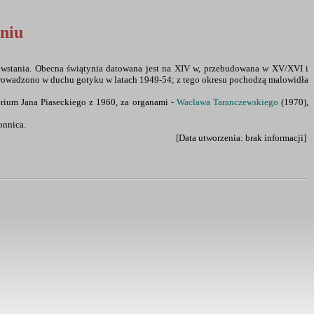
niu
 powstania. Obecna świątynia datowana jest na XIV w, przebudowana w XV/XVI i
prowadzono w duchu gotyku w latach 1949-54; z tego okresu pochodzą malowidła
erium Jana Piaseckiego z 1960, za organami -
Wacława Taranczewskiego
(1970),
onnica.
[Data utworzenia: brak informacji]