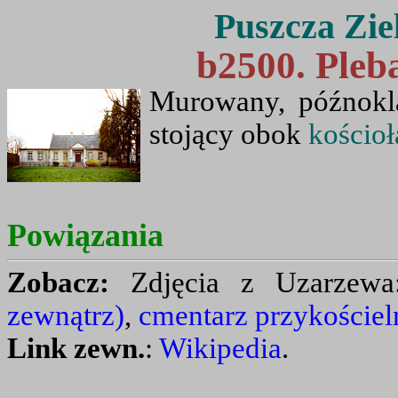
Puszcza Zie
b2500. Pleb
Murowany, późnokl
stojący obok
kościoł
Powiązania
Zobacz:
Zdjęcia z Uzarzew
zewnątrz)
,
cmentarz przykościel
Link zewn.
:
Wikipedia
.