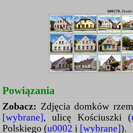
b00170.
Domki 
Powiązania
Zobacz:
Zdjęcia domków rzemi
[wybrane]
, ulicę Kościuszki (
Polskiego (
u0002
i
[wybrane]
).