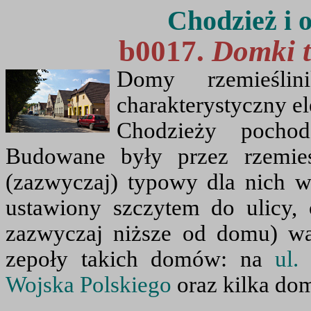
Chodzież i o
b0017.
Domki t
Domy rzemieślin
charakterystyczny e
Chodzieży pocho
Budowane były przez rzemieś
(zazwyczaj) typowy dla nich 
ustawiony szczytem do ulicy, 
zazwyczaj niższe od domu) wa
zepoły takich domów: na
ul.
Wojska Polskiego
oraz kilka do