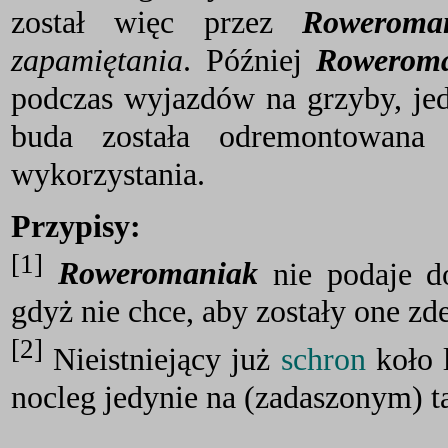
został więc przez
Roweroma
zapamiętania
. Później
Rowerom
podczas wyjazdów na grzyby, jedn
buda została odremontowana
wykorzystania.
Przypisy:
[1]
Roweromaniak
nie podaje d
gdyż nie chce, aby zostały one z
[2]
Nieistniejący już
schron
koło l
nocleg jedynie na (zadaszonym) ta