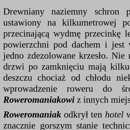
Drewniany naziemny schron p
ustawiony na kilkumetrowej 
przecinającą wydmę przecinkę l
powierzchni pod dachem i jest
jedno zdezolowane krzesło. Nie m
drzwi po zamknięciu mają kilku
deszczu chociaż od chłodu nie
wprowadzenie roweru do śr
Roweromaniakowi
z innych miej
Roweromaniak
odkrył ten
hotel
w
znacznie gorszym stanie techni