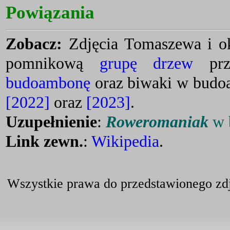
Powiązania
Zobacz:
Zdjęcia Tomaszewa i o
pomnikową
grupę drzew
przy
budoambonę
oraz biwaki w budo
[2022]
oraz
[2023]
.
Uzupełnienie
:
Roweromaniak
w 
Link zewn.
:
Wikipedia
.
Wszystkie prawa do przedstawionego zdj