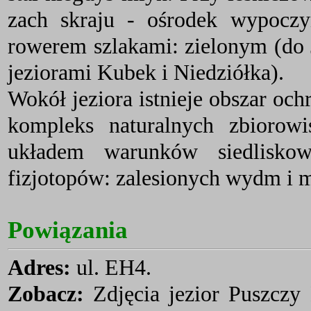
zach skraju - ośrodek wypoc
rowerem szlakami: zielonym (do 
jeziorami Kubek i Niedziółka).
Wokół jeziora istnieje obszar oc
kompleks naturalnych zbiorow
układem warunków siedlisko
fizjotopów: zalesionych wydm i m
Powiązania
Adres:
ul. EH4.
Zobacz:
Zdjęcia jezior Puszczy