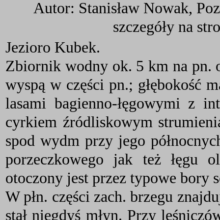
Autor: Stanisław Nowak, Poz
szczegóły na str
Jezioro Kubek.
Zbiornik wodny ok. 5 km na pn.
wyspą w części pn.; głębokość m
lasami bagienno-łęgowymi z in
cyrkiem źródliskowym strumienia
spod wydm przy jego północnych 
porzeczkowego jak też łęgu o
otoczony jest przez typowe bory 
W płn. części zach. brzegu znajduj
stał niegdyś młyn. Przy leśniczó